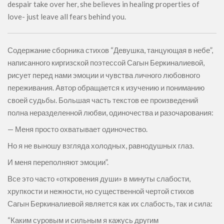
despair take over her, she believes in healing properties of
love- just leave all fears behind you.
Содержание сборника стихов “Девушка, танцующая в небе”,
написанного киргизской поэтессой Сагын Беркиналиевой,
рисует перед нами эмоции и чувства личного любовного
переживания. Автор обращается к изучению и пониманию
своей судьбы. Большая часть текстов ее произведений
полна неразделенной любви, одиночества и разочарования:
— Меня просто охватывает одиночество.
Но я не выношу взгляда холодных, равнодушных глаз.
И меня переполняют эмоции”.
Все это часто «откровения души» в минуты слабости,
хрупкости и нежности, но существенной чертой стихов
Сагын Беркиналиевой является как их слабость, так и сила:
“Каким суровым и сильным я кажусь другим