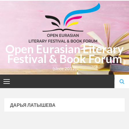
Skip
to
content
Open Eurasian Literary
Festival & Book Forum
(since 2012)
ДАРЬЯ ЛАТЫШЕВА