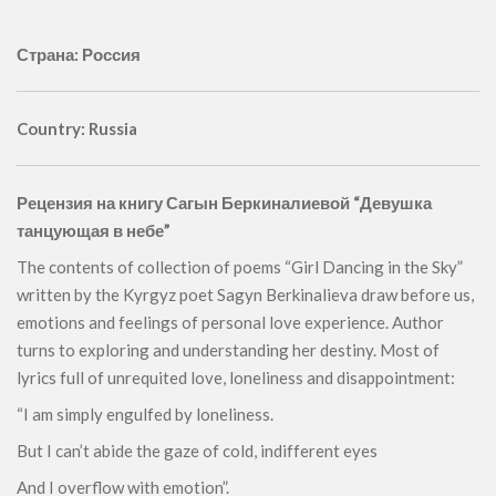
Страна: Россия
Country: Russia
Рецензия на книгу Сагын Беркиналиевой “Девушка
танцующая в небе”
The contents of collection of poems “Girl Dancing in the Sky”
written by the Kyrgyz poet Sagyn Berkinalieva draw before us,
emotions and feelings of personal love experience. Author
turns to exploring and understanding her destiny. Most of
lyrics full of unrequited love, loneliness and disappointment:
“I am simply engulfed by loneliness.
But I can’t abide the gaze of cold, indifferent eyes
And I overflow with emotion”.