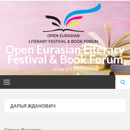
Skip
to
content
Open Eurasian Literary
Festival & Book Forum
(since 2012)
ДАРЬЯ ЖДАНОВИЧ
Страна: Беларусь