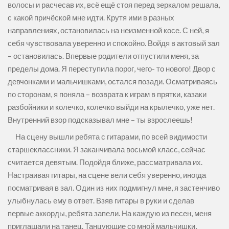
волосы и расчесав их, всё ещё стоя перед зеркалом решала,
с какой причёской мне идти. Крутя ими в разных
направлениях, остановилась на неизменной косе. С ней, я
себя чувствовала уверенно и спокойно. Войдя в актовый зал
– остановилась. Впервые родители отпустили меня, за
пределы дома. Я переступила порог, чего- то нового! Двор с
девчонками и мальчишками, остался позади. Осматриваясь
по сторонам, я поняла – возврата к играм в прятки, казаки
разбойники и колечко, колечко выйди на крылечко, уже нет.
Внутренний взор подсказывал мне – ты взрослеешь!
На сцену вышли ребята с гитарами, по всей видимости
старшеклассники. Я заканчивала восьмой класс, сейчас
считается девятым. Подойдя ближе, рассматривала их.
Настраивая гитары, на сцене вели себя уверенно, иногда
посматривая в зал. Один из них подмигнул мне, я застенчиво
улыбнулась ему в ответ. Взяв гитары в руки и сделав
первые аккорды, ребята запели. На каждую из песен, меня
приглашали на танец. Танцующие со мной мальчишки,