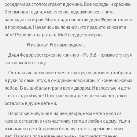
соседями за столом играют в домино. Все молоды и красивы.
Вспоминая те дни, я мысленно подсаживаюсь к ним,
наблюдая за игрой. Мать, сидя напротив дяди Феди остались
в проигрыше. Начались выяснения, кто прав, кто виноват в
нём! Решили отыграться. Моё сердце замерло…
Я их вижу! Я с ними рядом…
Дядя Фёдор восторженно крикнув – Рыба! – громко стукнул
костяшкой по столу.
Остальные играющие смеясь прокрутив домино, отобрали
в руки по семь штук, в ожидании новой игры. И конечно новых
побед! В вышибалы играли всем двором. И взрослые и дети
– все в одной куче! Простые люди, дети военных лет, так и
остались в душе детьми.
Взрослые живущие в нашем дворе, незаметно уйдя из
жизни, оставили в нём частичку тепла и любви к дому. Ушли
и многие из детей, прожив большую часть времени своих
лет. Паровоз под названием жизнь, беспрепятственно