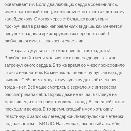
охватывает им. Если два любящих сердца соединились,
имея счастливый конец, их жизнь можно отнести к детскому
калейдоскопу. Смотря через стёклышко вовнутрь и
прокручивая в разных направлениях видишь, как меняется
рисунок, создавая яркие кружева их переплетений. Ты
любуешься ими, ты спокоен и счастлив!
Возраст Джульетты, ко мне пришёл в пятнадцать!
Влюблённый в меня мальчишка с нашего двора, так и не
затронул юного сердца. В то же время со мною происходило
что- то непонятное. Во мне пылал огонь – бушуя, не находя
выхода. Сейчас, я смогу этому чувству дать объяснение,
тогда – нет. Всё чаще смотрясь в зеркало, я с интересом
рассматривала себя. Порою даже не дыша! Взглянув на
мальчишек, в стеснении отводила взгляд. В соседней школе
проходили вечера. В то время, каждый имел хоть одну
пластинку, с записью легендарной Ливерпульской четвёрки,
под названием — БИТЛС. На вечерах, школьный ансамбль
подражая, проигрывал на гитарах и пел их песни. Как по