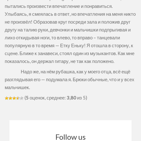
пытались произвести впечатление и понравиться.
Улыбаясь, я смеялась в ответ, но впечатления на меня никто
не произвёл! Образовав круг посреди зала и положив друг
другу на талию руки, девчонки и мальчишки подпрыгивая и
лихо откидывая ноги, то влево, то вправо – танцевали
популярную в то время — Етку Еньку! Я отошла в сторону, к
сцене. Ближе к занавеси, стоял один из музыкантов. Как мне
показалось, он держал гитару, не так как положено.
Надо же, на нём рубашка, как у моего отца, всё ещё
разглядывая его — подумала я. Брюки обычные, что и у всех
мальчишек.
(
5
оценок, среднее:
3,80
из 5)
Follow us