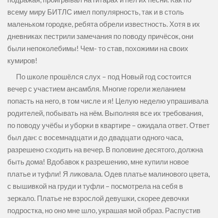
всему миру БИТЛС имел популярность, так и в столь
маленьком городке, ребята обрели известность. Хотя в их
дневниках пестрили замечания по поводу причёсок, они
были непоколебимы! Чем- то став, похожими на своих
кумиров!
По школе прошёлся слух – под Новый год состоится
вечер с участием ансамбля. Многие горели желанием
попасть на него, в том числе и я! Целую неделю упрашивала
родителей, побывать на нём. Выполняя все их требования,
по поводу учёбы и уборки в квартире – ожидала ответ. Ответ
был дан: с восемнадцати и до двадцати одного часа,
разрешено сходить на вечер. В половине десятого, должна
быть дома! Вдобавок к разрешению, мне купили новое
платье и туфли! Я ликовала. Одев платье малинового цвета,
с вышивкой на груди и туфли – посмотрела на себя в
зеркало. Платье не взрослой девушки, скорее девочки
подростка, но оно мне шло, украшая мой образ. Распустив