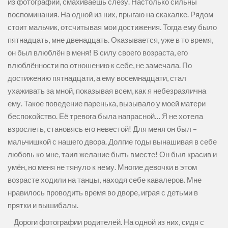
из фотографий, смахиваешь слезу. Настолько сильны
воспоминания. На одной из них, прыгаю на скакалке. Рядом
стоит мальчик, отсчитывая мои достижения. Тогда ему было
пятнадцать, мне двенадцать. Оказывается, уже в то время,
он был влюблён в меня! В силу своего возраста, его
влюблённости по отношению к себе, не замечала. По
достижению пятнадцати, а ему восемнадцати, стал
ухаживать за мной, показывая всем, как я небезразлична
ему. Такое поведение паренька, вызывало у моей матери
беспокойство. Её тревога была напрасной… Я не хотела
взрослеть, становясь его невестой! Для меня он был –
мальчишкой с нашего двора. Долгие годы вынашивая в себе
любовь ко мне, таил желание быть вместе! Он был красив и
умён, но меня не тянуло к нему. Многие девочки в этом
возрасте ходили на танцы, находя себе кавалеров. Мне
нравилось проводить время во дворе, играя с детьми в
прятки и вышибалы.
Дороги фотографии родителей. На одной из них, сидя с