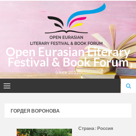
Skip
to
content
Open Eurasian Literary
Festival & Book Forum
(since 2012)
ГОРДЕЯ ВОРОНОВА
Страна : Россия