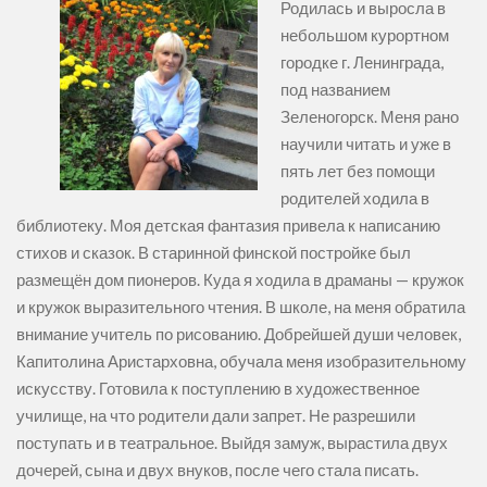
Родилась и выросла в
небольшом курортном
городке г. Ленинграда,
под названием
Зеленогорск. Меня рано
научили читать и уже в
пять лет без помощи
родителей ходила в
библиотеку. Моя детская фантазия привела к написанию
стихов и сказок. В старинной финской постройке был
размещён дом пионеров. Куда я ходила в драманы — кружок
и кружок выразительного чтения. В школе, на меня обратила
внимание учитель по рисованию. Добрейшей души человек,
Капитолина Аристарховна, обучала меня изобразительному
искусству. Готовила к поступлению в художественное
училище, на что родители дали запрет. Не разрешили
поступать и в театральное. Выйдя замуж, вырастила двух
дочерей, сына и двух внуков, после чего стала писать.