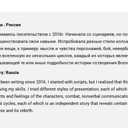
а : Россия
имаюсь писательством с 2016г. Начинала со сценариев, но пон
шенствовала свои навыки. Испробовала разные стили изложе
е вещи, к примеру: мысли и чувства персонажей, бой, невер
 вселенную из нескольких циклов, каждый из которых являе
ывающей те или иные подробности истории сотворения Всел
ry: Russia
 been writing since 2016. I started with scripts, but I realized that t
ing my skills. I tried different styles of presentation, each of which
ts and feelings of the characters, combat, nonverbal communication.
l cycles, each of which is an independent story that reveals certain 
se and its rebirth.