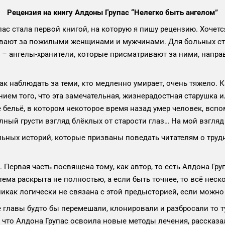
Рецензия на книгу Алдоны Групас “Нелегко быть ангелом”
ас стала первой книгой, на которую я пишу рецензию. Хочетс
живают за пожилыми женщинами и мужчинами. Для больных ста
 – ангелы-хранители, которые присматривают за ними, направ
как наблюдать за теми, кто медленно умирает, очень тяжело. 
нием того, что эта замечательная, жизнерадостная старушка
е бельё, в котором некоторое время назад умер человек, вспо
ный грусти взгляд блёклых от старости глаз… На мой взгляд
льных историй, которые призваны поведать читателям о трудн
 Первая часть посвящена тому, как автор, то есть Алдона Гру
а тема раскрыта не полностью, а если быть точнее, то всё нес
 никак логически не связана с этой предысторией, если можн
 главы будто бы перемешали, клонировали и разбросали то тут
, что Алдона Групас освоила новые методы лечения, рассказа