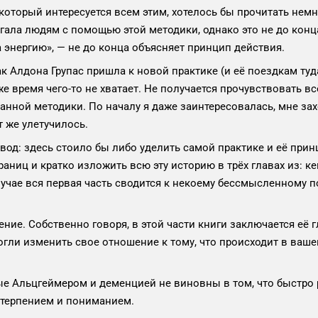
, который интересуется всем этим, хотелось бы прочитать немн
огала людям с помощью этой методики, однако это не до конц
 энергию», — не до конца объясняет принцип действия.
 как Алдона Групас пришла к новой практике (и её поездкам 
 же время чего-то не хватает. Не получается прочувствовать вс
нной методики. По началу я даже заинтересовалась, мне зах
т же улетучилось.
вод: здесь стоило бы либо уделить самой практике и её при
аниц и кратко изложить всю эту историю в трёх главах из: ке
учае вся первая часть сводится к некоему бессмысленному п
ение. Собственно говоря, в этой части книги заключается её 
могли изменить свое отношение к тому, что происходит в ва
ные Альцгеймером и деменцией не виновны в том, что быстро 
 терпением и пониманием.