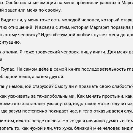
ях. Особо сильные эмоции на меня произвели рассказ о Марга
ий зацепили меня по-своему.
Видите ли, у меня тоже есть молодой человек, который старше
тих отношений. И всвязи с этим, история Маргарет поразила 
ь этому человеку? Идея «безумной любви» пугает меня до дро
ситуацию.
отклик. Я тоже творческий человек, пишу книги. Для меня в
и.
Групас. На самом деле в самой книге последовательность гла
б одной вещи, а затем другой.
тану немощной старухой? Смогу ли я признать свою слабость?
как ухаживать за тяжелобольными. Как менять простыни, как
 время это заставляет ужаснуться, ведь такое может случиться
гда разум постепенно покидает нас, и тело отказывается слу
истом, искать везде плюсы. Но когда я начинаю думать о том,
терпеть то, как чужой или, что хуже, близкий мне человек ви