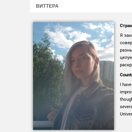
ВИТТЕРА
Стран
Я зан
совер
разны
целую
раскр
Count
I have
improv
though
severa
Univer