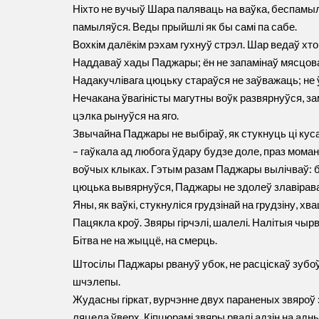
Ніхто не вучыў Шара паляваць на ваўка, беспамыл
памыляўся. Веды прыйшлі як бы самі па сабе.
Вохкім далёкім рэхам гухнуў стрэл. Шар ведаў хто
Наддаваў хады Паджары; ён не запамінаў мясцова
Надакучлівага цюцьку стараўся не заўважаць; не
Нечакана ўвагіністы магутны воўк развярнуўся, за
цэлка рынуўся на яго.
Звычайна Паджары не выбіраў, як стукнуць ці кус
– гаўкала ад любога ўдару будзе доле, праз мома
воўчых клыках. Гэтым разам Паджары вылічваў: бі
цюцька вывярнуўся, Паджары не здолеў злавірав
Яны, як ваўкі, стукнуліся грудзінай на грудзіну, хвац
Пацякла кроў. Звяры гірчэлі, шалелі. Налітыя чыр
Бітва не на жыццё, на смерць.
Штосілы Паджары рвануў убок, не расціскаў зубоў
шчэлепы.
Жудасны гіркат, вурчэнне двух параненых звяроў 
ляцела ўверх. Кіпцюрамі звяры рвалі адзін на адн