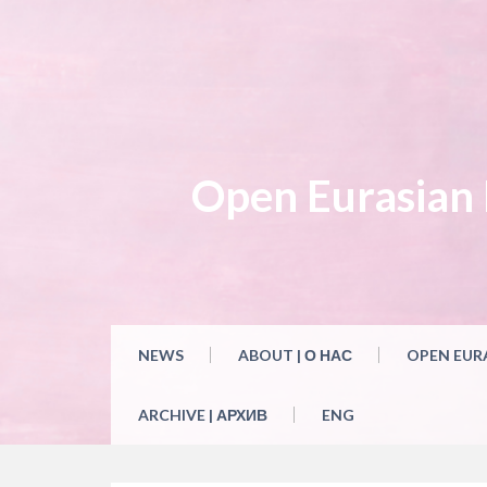
Skip
to
content
Open Eurasian L
NEWS
ABOUT | О НАС
OPEN EUR
ARCHIVE | АРХИВ
ENG