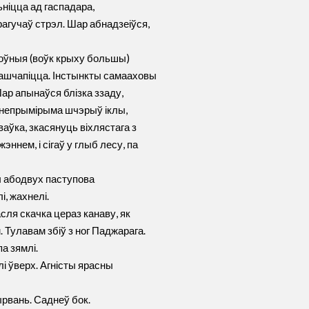
ніцца ад гаспадара,
прагучаў стрэл. Шар абнадзеіўся,
роўныя (воўк крыху большы)
і сашчапіцца. Інстынкты самааховы
ар апынаўся блізка ззаду,
 непрымірыма шчэрыў іклы,
аўка, зкасянуць віхлястага з
эннем, і сігаў у глыб лесу, па
ы абодвух паступова
і, жахнелі.
сля скачка цераз канаву, як
 Тулавам збіў з ног Паджарага.
а зямлі.
лі ўверх. Агністы ярасны
ырвань. Саднеў бок.