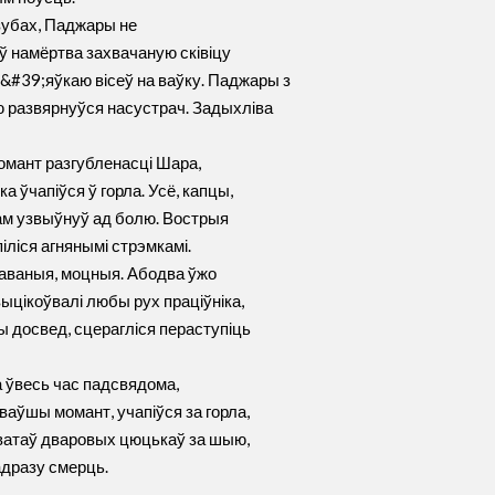
 зубах, Паджары не
ў намёртва захвачаную сківіцу
 п&#39;яўкаю вісеў на ваўку. Паджары з
ю развярнуўся насустрач. Задыхліва
момант разгубленасці Шара,
ка ўчапіўся ў горла. Усё, капцы,
 сам узвыўнуў ад болю. Вострыя
іліся агнянымі стрэмкамі.
таваныя, моцныя. Абодва ўжо
выцікоўвалі любы рух праціўніка,
ы досвед, сцерагліся пераступіць
 ўвесь час падсвядома,
ваўшы момант, учапіўся за горла,
хватаў дваровых цюцькаў за шыю,
адразу смерць.