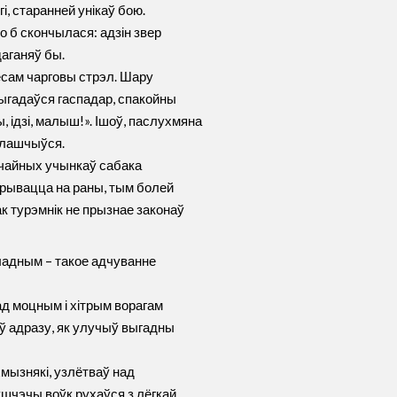
і, старанней унікаў бою.
но б скончылася: адзін звер
даганяў бы.
сам чарговы стрэл. Шару
рыгадаўся гаспадар, спакойны
, ідзі, малыш!». Ішоў, паслухмяна
, лашчыўся.
дчайных учынкаў сабака
арывацца на раны, тым болей
к турэмнік не прызнае законаў
ладным – такое адчуванне
над моцным і хітрым ворагам
нуў адразу, як улучыў выгадны
хмызнякі, узлётваў над
гушчэчы воўк рухаўся з лёгкай