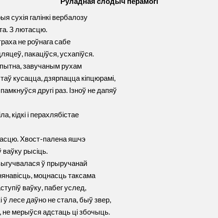
Руладная слодыч перамогі
я сухія галінкі вербалозу
ята. З лютасцю.
раха не роўнага сабе
яцеў, пакаціўся, усхапіўся.
опытна, завучаным рухам
стаў кусацца, дзярпацца кіпцюрамі,
амкнуўся другі раз. Ізноў не дапяў
а, кідкі і перахлябістае
тасцю. Хвост-палена яшчэ
 ваўку рысіць.
выгучвалася ў прыручанай
 нянавісць, моцнасць таксама
ступіў ваўку, пабег услед,
ў лесе даўно не стала, быў звер,
м, не мерыўся адстаць ці збочыць.