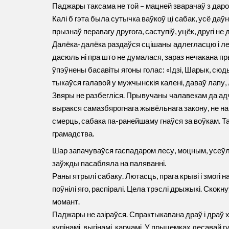
Паджары таксама не той – мацней зварачаў з дарог
Калі б гэта была сутычка ваўкоў ці сабак, усё даў
прызнаў перавагу другога, саступіў, уцёк, другі не 
Далёка-далёка раздаўся сцішаны адлегласцю і ле
дасюль ні пра што не думалася, зараз нечакана п
ўпэўнены басавіты ягоны голас: «Ідзі, Шарык, сюды
тыкаўся галавой у мужчынскія калені, даваў лапу
Звяры не разбегліся. Прывучаны чалавекам да а
выракся самазбярогнага жывёльнага закону, не н
смерць, сабака па-ранейшаму гнаўся за воўкам. Та
грамадства.
Шар запачуваўся гаспадаром лесу, моцным, усеў
заўжды пасабляла на паляванні.
Раны ятрылі сабаку. Лютасць, прага крыві і змогі 
поўнілі яго, распіралі. Цела трэслі дрыжыкі. Скок
момант.
Паджары не азіраўся. Спрактыкавана драў і драў 
купінамі, выгінамі, карчамі. У прыцемках лесавай 