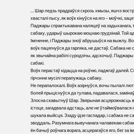
… Шар ледзь прадраўся скрозь хмызы, яшчэ востры
хвасталі пысу, як воўк кінуўся на яго – моўчкі, зац
Паджары спрактыкавана наляцеў на задыханага, т
сабаку, ударыў шырокаю моцнаю грудзінай. Той адл
Імгненне, і Паджары зноў абрушыўся на выжлу. В
воўк пацягнуўся да гарляка, не дастаў. Сабака не 
як звычайна рабілі суродзічы, адскочыў. Паджары п
сабакі.
Воўк перастаў кідацца на роўню, паджгаў далей. Сіл
гірчэнне мусілі перапужаць сабаку.
Не перапалохалі. Воўк азірнуўся, вочы пылалі лю
болей прыціснуўся да тулава, падавалася, замінаў
Злосна скавытнуў Шар. Звярыная асцярожнасць 
істоце, загадвала адстаць, але не ўтаймоўвалася
шукала выйсця. Ззаду ідзе гаспадар, і сабака не са
зводдаль. Разумнага вывучанага чалавекам сабакі 
ён бачыў роўнага ворага, асцерагаўся яго, бег за і