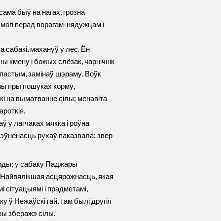
ма быў на нагах, грозна
могі перад ворагам-нядужцам і
 сабакі, махануў у лес. Ён
ы кмену і божых слёзак, чарнічнік
пастым, замінаў шэраму. Воўк
ны пры пошуках корму,
і на выматванне сілы; менавіта
ароткія.
ў у лагчаках мякка і роўна
эўненасць рухаў паказвала: звер
роды; у сабаку Паджары
Найвялікшая асцярожнасць, якая
і сітуацыямі і прадметамі,
у ў Нежаўскі гай, там былі другія
ры зберажэ сілы.