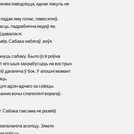
кова паводзіцца, аднак пакуль не
 падае яму голас, павесялеў.
сць, падрабнічна ведаў яе.
 ўдавалася.
мёр. Сабака набягаў, воўк
ануць сабаку. Было ўсё роўна
нт яго шыя захрабусціць на вострых
ў даганяча ў бок. У апошні момант
аць.
ілі адзін аднаго за сківіцы.
ванню вочы спапялялі ворагаў.
. Сабака таксама не развёў
запаланіла аселіцу. Зямля
ым поўсць.