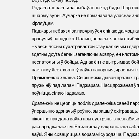
Радасна-шчасны за выбаўленне ад бяды Шар такса
шчэрыў зубы. Аўчарка не прызнавала ўласнай зня
хірляўцам.
Паджары небаязліва павярнуўся спінаю да моцнага
правучыў нападніка. Палын, верасы, чэпкія сцяблін
– увесь лясны сухатравастой стаў калючым і дзяр
здатны доўга бегчы, заганяючы ахвяру, ён нястом
неспатольны ў бойцы. Аднак ён не вытрымвае бойк
пагэтаму ўсе схваткі ў ваўка напорныя, ярасныя і к
Праімгненіла хвіліна. Сыры мяккі дыван прэлых тра
пружыніў пад лапамі Паджарага. Насцярожаная ўп
поўніцца сілаю і адвагаю.
Драпежнік не церпіць побліз драпежніка сваёй па
ўпершыню адзначыў роўню, вырашыў схітраваць. 
ніколі не пакідала ваўка пры сустрэчы з незнаёмым
распараджалася ім. Ён зацягваў нахрапістага сабак
ваўкі. Яны схвацяцца з ворагамі суродзіча, Паджа