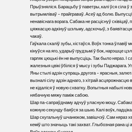
Прыўзняліся. Барацьбу ў паветры, калі ўся сіла ў
вытрымліваў – прайграваў. Асеў ад болю. Выпусці
ненавіснага ворага. Сабака не расціснуў сківіцаў,
цяжкасцю адкінуў шэльму, адскочыў, з баявітасц
чакаў.
Гаўкала скаліў зубы, хістаўся. Воўк тонка ўлавіў 
кінуўся на яго, ударыў грудзьмі ў бок, нарэшце цэл
гарляк цюцькі ён не выпусціць. Так было няраз. I
жалезныя цвікі ўбіліся ў мысу і зубы Паджарага. Уп
Яны стылі адзін супраць другога – ярасныя, залю
вызналі сілу адзін аднаго, з хітрай асцярожнасцю 
не кідаліся ў новую схватку. Вопытныя набылі нов
нябачную мяжу паміж сабою.
Шар па-сапраўднаму адчуў уласную моцу. Сабака
кожную секунду баяўся за шыю. Калі воўк, падціка
Шар скугальнуў шчанюком, завішчэў. Сам няраз 
кеміў што значыць такі захват. Глыбозная рана ці 
Воўк адскочыў назад.