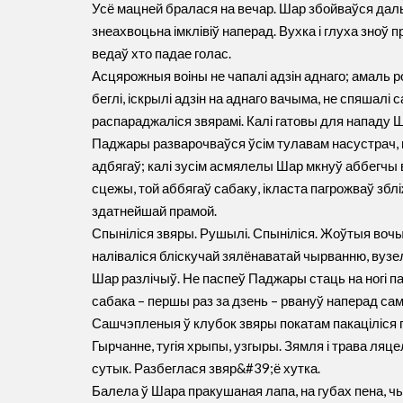
Усё мацней бралася на вечар. Шар збойваўся даль
знеахвоцьна імклівіў наперад. Вухка і глуха зноў 
ведаў хто падае голас.
Асцярожныя воіны не чапалі адзін аднаго; амаль 
беглі, іскрылі адзін на аднаго вачыма, не спяшал
распараджаліся звярамі. Калі гатовы для нападу Ш
Паджары разварочваўся ўсім тулавам насустрач,
адбягаў; калі зусім асмялелы Шар мкнуў аббегчы в
сцежы, той аббягаў сабаку, ікласта пагрожваў збліж
здатнейшай прамой.
Спыніліся звяры. Рушылі. Спыніліся. Жоўтыя воч
наліваліся бліскучай зялёнаватай чырванню, вузел
Шар разлічыў. Не паспеў Паджары стаць на ногі па
сабака – першы раз за дзень – рвануў наперад сам.
Сашчэпленыя ў клубок звяры покатам пакаціліся п
Гырчанне, тугія хрыпы, узгыры. Зямля і трава ляце
сутык. Разбеглася звяр&#39;ё хутка.
Балела ў Шара пракушаная лапа, на губах пена, ч