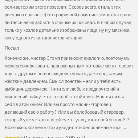
если автор им этого позволит. Скорее всего, стиль этих
рисунков связан с фотографичной памятью самого автора и
пытаясь её не забыть в спешке их рисовал. В любом случае,
только у козлов детально изображены лица, ну и у мясника,
как у одного из антагонистов истории.
Посыл
Конечно же, мистер Стэмп привносит аналогию, поэтому мы
можем сопереживать парнокопытным, которые могут говорит
друг с другом и логически действовать даже под самым
жёстким давлением. Смысл понятен – если у тебя есть
амбиция, дорожи ею. Читатели любых предпочтений и
мышлений найдут что-то своё в этой книге. Нашли ли вы
себя в этой книге? Или вы просто мясник/торговец,
делающий свою работу? Или вы белобородый старовер,
который уже устал от всей суеты улиц, в которой он живёт?
Возможно, козлёнок-таки увидит эти белоснежные горы…
(
1
оценок, среднее:
4,00
из 5)