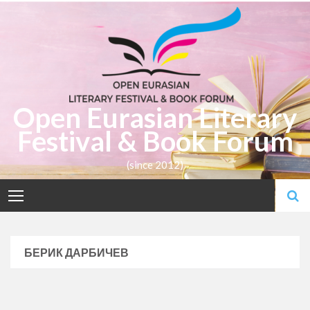
Skip
to
content
Open Eurasian Literary
Festival & Book Forum
(since 2012)
БЕРИК ДАРБИЧЕВ