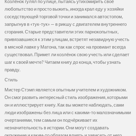
Козлёнок гулял по улице, пытаясь утихомирить своё
любопытство и просто выжить, иногда крал еду у хозяйки
соседствующей торговой точки и занимался автостопом,
запрыгнув в «тук-тук» — в рикшу с двигателем внутреннего
сгорания. Старые представители этих парнокопытных,
привязавшиеся к этим улицам, встретят незавидную учесть
в мясной лавке у Матона, так как спрос на провиант всегда
существовал. Примет ли козлёнок свою учесть или сделает
шаг к своей мечте? Читаем книгу до конца, чтобы узнать
правду.
Стиль
Мистер Стэмп является опытным учителем и художником.
Он смог развить интересный стиль изображения, которыми
он и иллюстрирует книгу. Как вы можете наблюдать, сами
люди изображены без лица или с какими-то малозначимыми
очертаниями, тем самым он подчёркивает их
незначительность в истории. Они могут создавать
окружение и каким-то образом влиять и зависеть от него,