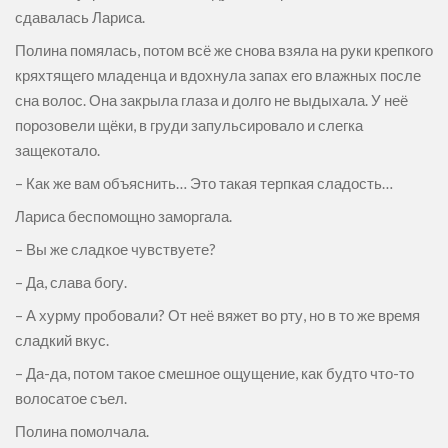
сдавалась Лариса.
Полина помялась, потом всё же снова взяла на руки крепкого
кряхтящего младенца и вдохнула запах его влажных после
сна волос. Она закрыла глаза и долго не выдыхала. У неё
порозовели щёки, в груди запульсировало и слегка
защекотало.
– Как же вам объяснить… Это такая терпкая сладость…
Лариса беспомощно заморгала.
– Вы же сладкое чувствуете?
– Да, слава богу.
– А хурму пробовали? От неё вяжет во рту, но в то же время
сладкий вкус.
– Да-да, потом такое смешное ощущение, как будто что-то
волосатое съел.
Полина помолчала.