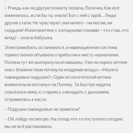
– Я ведь как на другую планету попала, Полечка. Как всё
изменилось, если бы ты знала! Бог с ней с едой… Люди
другие стали. Не чувствуют они ничего – ни носом, ни
сердцем! Инопланетяне с холодными глазами – что стар, что
млад! – охала бабушка.
Электромобиль остановился, и навигационная система
торжественно объявила о прибытии к месту назначения.
Полина тут же выпорхнула из машины. Уже на пороге аптеки
она с блаженством потянула ноздрями воздух: «Неужто
лавандовые подушки?» Один из посетителей аптеки
внимательно взглянул на Полину. Та быстро надела
серьёзную мину и, стараясь совладать с дыханием,
отправилась к кассе.
– Подушки лавандовые не привезли?
– Ой, пойду посмотрю. На склад что-то поступило сегодня,
мы не всё распаковали.