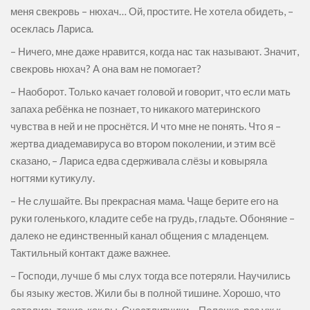
меня свекровь – нюхач… Ой, простите. Не хотела обидеть, –
осеклась Лариса.
– Ничего, мне даже нравится, когда нас так называют. Значит,
свекровь нюхач? А она вам не помогает?
– Наоборот. Только качает головой и говорит, что если мать
запаха ребёнка не познает, то никакого материнского
чувства в ней и не проснётся. И что мне не понять. Что я –
жертва диадемавируса во втором поколении, и этим всё
сказано, – Лариса едва сдерживала слёзы и ковыряла
ногтями кутикулу.
– Не слушайте. Вы прекрасная мама. Чаще берите его на
руки голенького, кладите себе на грудь, гладьте. Обоняние –
далеко не единственный канал общения с младенцем.
Тактильный контакт даже важнее.
– Господи, лучше б мы слух тогда все потеряли. Научились
бы языку жестов. Жили бы в полной тишине. Хорошо, что