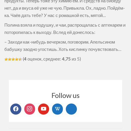
продукты. Теперь тоже эту химию ем. И средств на биоеду
нет, да и вкуса её уже не чую. Привыкла. Ох, ладно. Пойдём-
ка. Чаёв дать тебе? У нас с ромашкой есть, мятой…
Полина взяла и подушку, и чаи, распрощалась с аптекарем и
поторопилась к выходу. Вслед ей донеслось:
– Заходи как-нибудь вечерком, поговорим. Апельсином
бабушку заодно угостишь. Хоть кислинку почувствовать…
(
4
оценок, среднее:
4,75
из 5)
Follow us