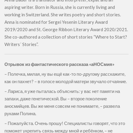
aspiring writer. Born in Russia, she is currently living and
working in Switzerland. She writes poetry and short stories.
Anna is nominated for Sergei Yesenin Literary Award
2019/2020 and St. George Ribbon Literary Award 2020/2021.
She co-authored a collection of short stories “Where to Start?
Writers´ Stories”.
Отрывок из фантастического рассказа «аНОСмия»
– Полечка, милая, ну вы ещё как-то по-другому расскажите,
как он пахнет? – в голосе молодой матери звучало отчаяние.
– Лариса, я уже пыталась объяснить: у вас нет памяти на
запахи, даже генетической. Вы – второе поколение
аносмийцев. Вы же меня совсем не понимаете, – развела
руками Полина.
– Пожалуйста. Очень прошу! Специалисты говорят, что это
поможет укрепить связь между мной и ребёнком, – не