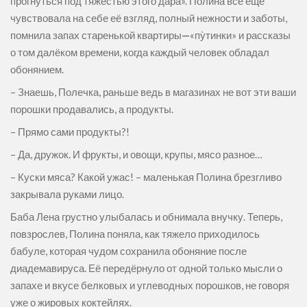
прогнуться под тяжестью этого дара». Полина всё ещё
чувствовала на себе её взгляд, полный нежности и заботы,
помнила запах старенькой квартиры
—
«пỳтинки» и рассказы
о том далёком времени, когда каждый человек обладал
обонянием.
– Знаешь, Полечка, раньше ведь в магазинах не вот эти ваши
порошки продавались, а продукты.
– Прямо сами продукты?!
– Да, дружок. И фрукты, и овощи, крупы, мясо разное…
– Куски мяса? Какой ужас! – маленькая Полина брезгливо
закрывала руками лицо.
Баба Лена грустно улыбалась и обнимала внучку. Теперь,
повзрослев, Полина поняла, как тяжело приходилось
бабуле, которая чудом сохранила обоняние после
диадемавируса. Её передёрнуло от одной только мысли о
запахе и вкусе белковых и углеводных порошков, не говоря
уже о жировых коктейлях.