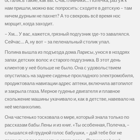
остались такие, как вы. Счастливчики… Полечка, раз уж к
нам пришли, можно вас попросить: сходите в детскую – там
ничем дурным не пахнет? А то свекровь всё время нос
морщит, когда заходит.
– Хм… У вас, кажется, грязный подгузник где-то завалялся.
Сейчас… А, ну вот – за пеленальный столик упал.
Полина вышла из подъезда дома Ларисы, унося в ноздрях
запах детских волос и старого подгузника. В этот день
клиентов у неё больше не было. Она с удовольствием
опустилась на заднее сиденье прохладного электромобиля,
продиктовала навигации адрес аптеки, включила автопилот
и закрыла глаза. Мерное гуденье двигателя и плавное
скольжение машины укачивало и, как в детстве, навевало на
неё меланхолию.
Она частенько тосковала о мире, который знала только по
рассказам бабы Лены и из книг. «Ты особенная, Полечка, –
слышался ей грудной голос бабушки, – дай тебе бог не