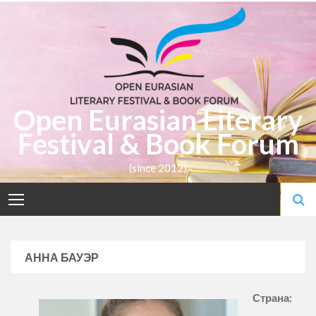
Skip
to
content
Open Eurasian Literary
Festival & Book Forum
(since 2012)
АННА БАУЭР
Страна: