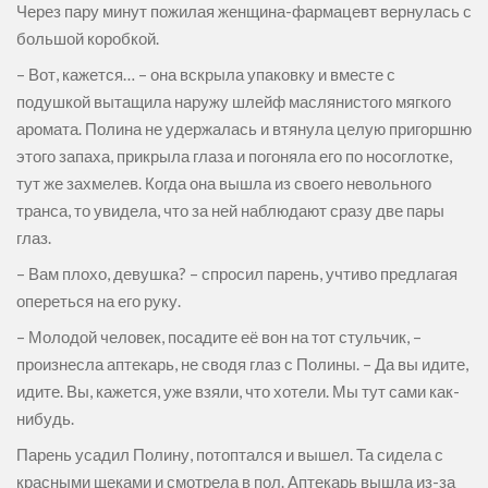
Через пару минут пожилая женщина-фармацевт вернулась с
большой коробкой.
– Вот, кажется… – она вскрыла упаковку и вместе с
подушкой вытащила наружу шлейф маслянистого мягкого
аромата. Полина не удержалась и втянула целую пригоршню
этого запаха, прикрыла глаза и погоняла его по носоглотке,
тут же захмелев. Когда она вышла из своего невольного
транса, то увидела, что за ней наблюдают сразу две пары
глаз.
– Вам плохо, девушка? – спросил парень, учтиво предлагая
опереться на его руку.
– Молодой человек, посадите её вон на тот стульчик, –
произнесла аптекарь, не сводя глаз с Полины. – Да вы идите,
идите. Вы, кажется, уже взяли, что хотели. Мы тут сами как-
нибудь.
Парень усадил Полину, потоптался и вышел. Та сидела с
красными щеками и смотрела в пол. Аптекарь вышла из-за