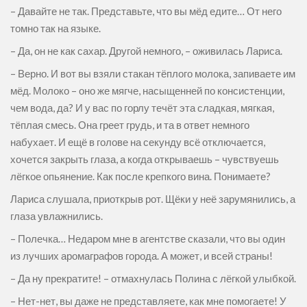
– Давайте не так. Представьте, что вы мёд едите… От него
томно так на языке.
– Да, он не как сахар. Другой немного, – оживилась Лариса.
– Верно. И вот вы взяли стакан тёплого молока, запиваете им
мёд. Молоко – оно же мягче, насыщенней по консистенции,
чем вода, да? И у вас по горлу течёт эта сладкая, мягкая,
тёплая смесь. Она греет грудь, и та в ответ немного
набухает. И ещё в голове на секунду всё отключается,
хочется закрыть глаза, а когда открываешь – чувствуешь
лёгкое опьянение. Как после крепкого вина. Понимаете?
Лариса слушала, приоткрыв рот. Щёки у неё зарумянились, а
глаза увлажнились.
– Полечка… Недаром мне в агентстве сказали, что вы один
из лучших аромаграфов города. А может, и всей страны!
– Да ну прекратите! – отмахнулась Полина с лёгкой улыбкой.
– Нет-нет, вы даже не представляете, как мне помогаете! У