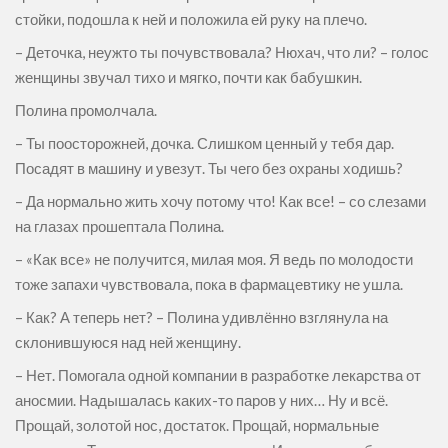
стойки, подошла к ней и положила ей руку на плечо.
– Деточка, неужто ты почувствовала? Нюхач, что ли? – голос
женщины звучал тихо и мягко, почти как бабушкин.
Полина промолчала.
– Ты поосторожней, дочка. Слишком ценный у тебя дар.
Посадят в машину и увезут. Ты чего без охраны ходишь?
– Да нормально жить хочу потому что! Как все! – со слезами
на глазах прошептала Полина.
– «Как все» не получится, милая моя. Я ведь по молодости
тоже запахи чувствовала, пока в фармацевтику не ушла.
– Как? А теперь нет? – Полина удивлённо взглянула на
склонившуюся над ней женщину.
– Нет. Помогала одной компании в разработке лекарства от
аносмии. Надышалась каких-то паров у них… Ну и всё.
Прощай, золотой нос, достаток. Прощай, нормальные