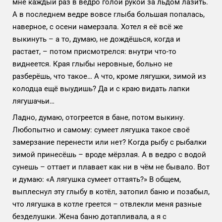
мне каждый раз в ведро голой рукой за льдом лазить.
А в последнем ведре вовсе глыба большая попалась,
наверное, с осени намерзала. Хотел я её всё же
выкинуть – а то, думаю, не дождёшься, когда и
растает, – потом присмотрелся: внутри что-то
виднеется. Края глыбы неровные, больно не
разберёшь, что такое… А что, кроме лягушки, зимой из
колодца ещё выудишь? Да и с краю видать лапки
лягушачьи…
Ладно, думаю, отогреется в бане, потом выкину.
Любопытно и самому: сумеет лягушка такое своё
замерзание перенести или нет? Когда рыбу с рыбалки
зимой принесёшь – вроде мёрзлая. А в ведро с водой
сунешь – оттает и плавает как ни в чём не бывало. Вот
и думаю: «А лягушка сумеет оттаять?» В общем,
выплеснул эту глыбу в котёл, затопил баню и позабыл,
что лягушка в котле греется – отвлекли меня разные
безделушки. Жена баню дотапливала, а я с