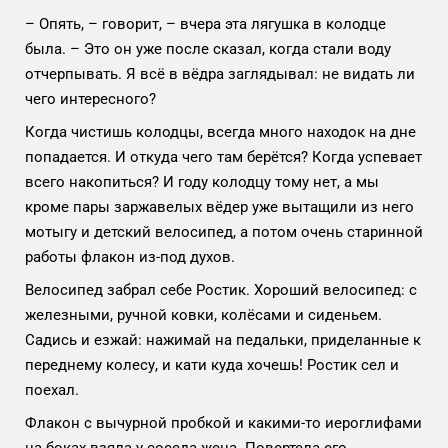
– Опять, – говорит, – вчера эта лягушка в колодце
была. – Это он уже после сказал, когда стали воду
отчерпывать. Я всё в вёдра заглядывал: не видать ли
чего интересного?
Когда чистишь колодцы, всегда много находок на дне
попадается. И откуда чего там берётся? Когда успевает
всего накопиться? И году колодцу тому нет, а мы
кроме пары заржавелых вёдер уже вытащили из него
мотыгу и детский велосипед, а потом очень старинной
работы флакон из-под духов.
Велосипед забрал себе Ростик. Хороший велосипед: с
железными, ручной ковки, колёсами и сиденьем.
Садись и езжай: нажимай на педальки, приделанные к
переднему колесу, и кати куда хочешь! Ростик сел и
поехал.
Флакон с вычурной пробкой и какими-то иероглифами
на боках взяла у соседа жена. Повертела его,