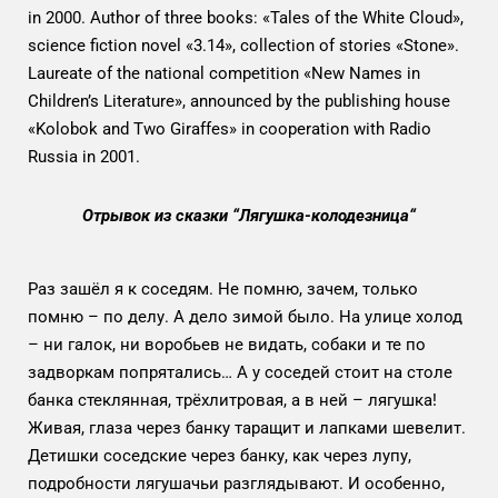
in 2000. Author of three books: «Tales of the White Cloud»,
science fiction novel «3.14», collection of stories «Stone».
Laureate of the national competition «New Names in
Children’s Literature», announced by the publishing house
«Kolobok and Two Giraffes» in cooperation with Radio
Russia in 2001.
Отрывок из сказки “Лягушка-колодезница“
Раз зашёл я к соседям. Не помню, зачем, только
помню – по делу. А дело зимой было. На улице холод
– ни галок, ни воробьев не видать, собаки и те по
задворкам попрятались… А у соседей стоит на столе
банка стеклянная, трёхлитровая, а в ней – лягушка!
Живая, глаза через банку таращит и лапками шевелит.
Детишки соседские через банку, как через лупу,
подробности лягушачьи разглядывают. И особенно,