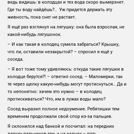
ведь видишь: в колодцах и тех вода скоро вымерзнет.
Где ты воду найдёшь?.. Уж придется держать эту
живность, пока снег не растает.
Я ещё раз взглянул на лягушку: она была взрослая, не
какой-нибудь лягушонок.
– И как такая в колодец сумела забраться? Крышку,
что ли, оставили незакрытой? – спросил я ещё у
соседа.
– Я вот тоже тому удивляюсь: откуда такие лягушки в
колодце берутся?! – ответил сосед. – Маломерки, так
те через щелку какую-нибудь могут протиснуться… Да и
то непонятно: зачем это нужно – в колодец
протискиваться? Что, им в лужах воды мало?
Сосед выразил полное недоумение. Ребятишки тем
временем продолжали свой спор из-за пальцев.
Я склонился над банкой и посчитал: на передних
лапках пальчиков три, а на задних – пять.