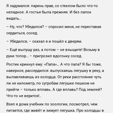
Я задумался: парень прав, со стеклом было что-то
неладное. А гостья была прежняя. И без лапок
видать…
– Ну, что? Убедился? – спросил меня, не переставая
сердиться, сосед.
– Убедился, – сказал я и пошёл к дверям.
– Ещё выпущу раз, а потом – не взыщите! Возьму в
руки топор… – пригрозил вдогонку сосед.
Ростик крикнул ему: «Папа»… А что папа? Я бы тоже,
наверное, рассердился: выпускаешь лягушку в реку, а
вылавливаешь из колодца. От реки расстояние чуть
ли не километр, по сугробам лягушке пешком не
прийти – только вплавь. А где вплавь? Под землей?
Что-то не верится!..
Взял я дома учебник по зоологии, посмотрел, чем
питается, где живёт и зимует лягушка. Про колодцы в