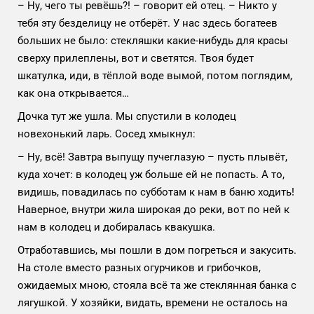
– Ну, чего ты ревёшь?! – говорит ей отец. – Никто у
тебя эту безделицу не отберёт. У нас здесь богатеев
больших не было: стекляшки какие-нибудь для красы
сверху прилеплены, вот и светятся. Твоя будет
шкатулка, иди, в тёплой воде вымой, потом поглядим,
как она открывается…
Дочка тут же ушла. Мы спустили в колодец
новехонький ларь. Сосед хмыкнул:
– Ну, всё! Завтра выпущу пучеглазую – пусть плывёт,
куда хочет: в колодец уж больше ей не попасть. А то,
видишь, повадилась по субботам к нам в баню ходить!
Наверное, внутри жила широкая до реки, вот по ней к
нам в колодец и добиралась квакушка.
Отработавшись, мы пошли в дом погреться и закусить.
На столе вместо разных огурчиков и грибочков,
ожидаемых мною, стояла всё та же стеклянная банка с
лягушкой. У хозяйки, видать, времени не осталось на