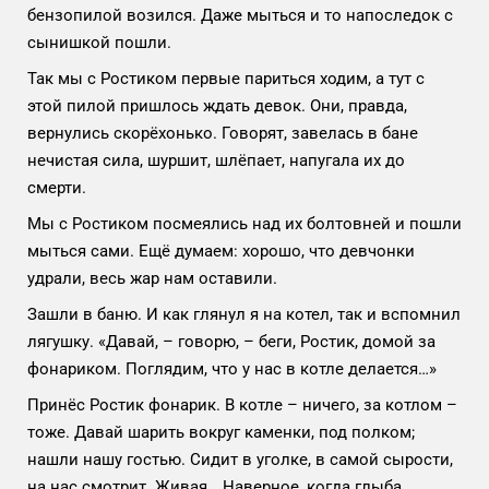
бензопилой возился. Даже мыться и то напоследок с
сынишкой пошли.
Так мы с Ростиком первые париться ходим, а тут с
этой пилой пришлось ждать девок. Они, правда,
вернулись скорёхонько. Говорят, завелась в бане
нечистая сила, шуршит, шлёпает, напугала их до
смерти.
Мы с Ростиком посмеялись над их болтовней и пошли
мыться сами. Ещё думаем: хорошо, что девчонки
удрали, весь жар нам оставили.
Зашли в баню. И как глянул я на котел, так и вспомнил
лягушку. «Давай, – говорю, – беги, Ростик, домой за
фонариком. Поглядим, что у нас в котле делается…»
Принёс Ростик фонарик. В котле – ничего, за котлом –
тоже. Давай шарить вокруг каменки, под полком;
нашли нашу гостью. Сидит в уголке, в самой сырости,
на нас смотрит. Живая… Наверное, когда глыба