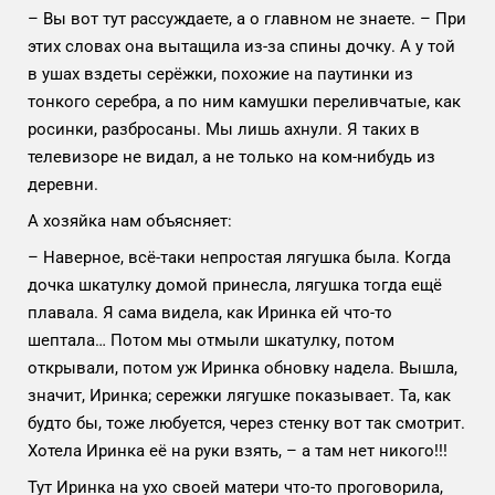
– Вы вот тут рассуждаете, а о главном не знаете. – При
этих словах она вытащила из-за спины дочку. А у той
в ушах вздеты серёжки, похожие на паутинки из
тонкого серебра, а по ним камушки переливчатые, как
росинки, разбросаны. Мы лишь ахнули. Я таких в
телевизоре не видал, а не только на ком-нибудь из
деревни.
А хозяйка нам объясняет:
– Наверное, всё-таки непростая лягушка была. Когда
дочка шкатулку домой принесла, лягушка тогда ещё
плавала. Я сама видела, как Иринка ей что-то
шептала… Потом мы отмыли шкатулку, потом
открывали, потом уж Иринка обновку надела. Вышла,
значит, Иринка; сережки лягушке показывает. Та, как
будто бы, тоже любуется, через стенку вот так смотрит.
Хотела Иринка её на руки взять, – а там нет никого!!!
Тут Иринка на ухо своей матери что-то проговорила,