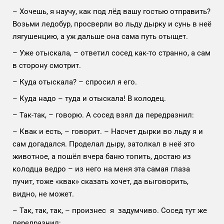
– Хочешь, я научу, как под лёд вашу гостью отправить?
Возьми ледобур, просверли во льду дырку и сунь в неё
лягушенцию, а уж дальше она сама путь отыщет.
– Уже отыскала, – ответил сосед как-то странно, а сам
в сторону смотрит.
– Куда отыскала? – спросил я его.
– Куда надо – туда и отыскала! В колодец.
– Так-так, – говорю. А сосед взял да передразнил:
– Квак и есть, – говорит. – Насчет дырки во льду я и
сам догадался. Проделал дыру, затолкал в неё это
животное, а пошёл вчера баню топить, достаю из
колодца ведро – из него на меня эта самая глаза
пучит, тоже «квак» сказать хочет, да выговорить,
видно, не может.
– Так, так, так, – произнес я задумчиво. Сосед тут же
передразнил: