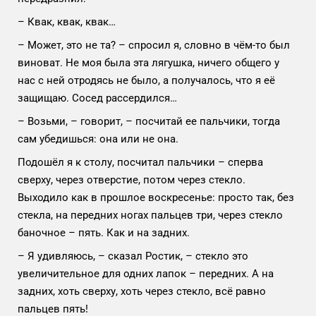
– Квак, квак, квак…
– Может, это не та? – спросил я, словно в чём-то был
виноват. Не моя была эта лягушка, ничего общего у
нас с ней отродясь не было, а получалось, что я её
защищаю. Сосед рассердился…
– Возьми, – говорит, – посчитай ее пальчики, тогда
сам убедишься: она или не она.
Подошёл я к столу, посчитал пальчики – сперва
сверху, через отверстие, потом через стекло.
Выходило как в прошлое воскресенье: просто так, без
стекла, на передних ногах пальцев три, через стекло
баночное – пять. Как и на задних.
– Я удивляюсь, – сказал Ростик, – стекло это
увеличительное для одних лапок – передних. А на
задних, хоть сверху, хоть через стекло, всё равно
пальцев пять!