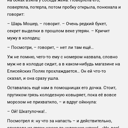
повертела, потерла, потом пробку открыла, понюхала и
говорит:
– Шарь Мошер, – говорит. – Очень редкий букет,
секрет выделки в прошлом веке утерян. – Кричит
мужу в колодец:
– Посмотри, – говорит, – нет ли там ещё…
Уж не помню, чего-то ему с номером назвала, словно
муж не в колодце сидит, а в каком-нибудь магазине на
Елисейских Полях прохлаждается… Он ей что-то
сказал, и она сразу ушла.
Оставалась ещё нам в помощницах его дочка. Стоит,
прутиком грязь колодезную ковыряет, пока её вовсе
морозом не прихватило, – и вдруг ойкнула:
– Ой! Шкатулочка!..
Посмотрел я: ну что за напасть – и действительно,
откопала из грязи какую-то чудесную штуку!.. «Ну, все!