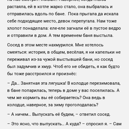
растаяла, ей в котле жарко стало, она выбралась и
отправилась вдоль по бане. Пока прыгала да искала
себе подходящее место, девок перепугала. Нам тоже
хлопот понаделала: еле-еле загнали её в пустое ведро
и отправили в дом. А тем временем баня выстыла.
Сосед в этом месте нахмурился. Мне хотелось
смеяться: история, в общем, весёлая, я ни капельки не
переживал из-за чужой выстывшей бани, но сосед
был задумчив и хмур. Чтоб его не обидеть, я как будто
бы тоже расстроился и произнёс:
– Да… Занятная эта лягушка! В колодце перезимовала,
в бане попарилась, теперь в доме у вас поселилась. А
чем же кормить вы её собираетесь? Она ведь в
колодце, наверное, за зиму проголодалась?
– А ничем… Выпускать её будем, – ответил сосед.
– Это ясно, что выпускать… А куда? – спросил я. – Сам