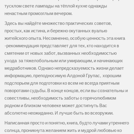
тусклом свете лампады на тёплой кухне однажды
ненастным промозглым вечером.
Здесь вы найдёте множество практических советов,
простых, как истина, и бережно окутанных вуалью
житейского опыта. Несомненно, особую ценность эта книга
-рекоммендация представляет для тех, кто находится в
смятении от новых забот, вызванных необходимостью
ухода за тяжелобольным или умирающим, и начинающих
медработников. Однако непредсказуемость жизни делает
информацию, преподносимую Алдоной Групас, хорошим
подспорьем для подготовки ко всем не всегда приятным
поворотами судьбы. В конце концов, если вы сознательны и
совестливы, необходимость заботы о горячолюбимом
родном и близком человеке может достигнуть Вас
абсолютно неожиданно. И лучше быть во всеоружии.
Написанная просто и понятно, книга, будто лучами утреннего
солнца, проникнута желанием жить и мудрой любовью ко