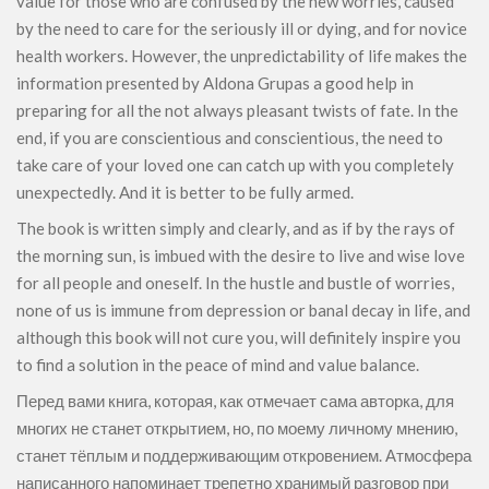
value for those who are confused by the new worries, caused
by the need to care for the seriously ill or dying, and for novice
health workers. However, the unpredictability of life makes the
information presented by Aldona Grupas a good help in
preparing for all the not always pleasant twists of fate. In the
end, if you are conscientious and conscientious, the need to
take care of your loved one can catch up with you completely
unexpectedly. And it is better to be fully armed.
The book is written simply and clearly, and as if by the rays of
the morning sun, is imbued with the desire to live and wise love
for all people and oneself. In the hustle and bustle of worries,
none of us is immune from depression or banal decay in life, and
although this book will not cure you, will definitely inspire you
to find a solution in the peace of mind and value balance.
Перед вами книга, которая, как отмечает сама авторка, для
многих не станет открытием, но, по моему личному мнению,
станет тёплым и поддерживающим откровением. Атмосфера
написанного напоминает трепетно хранимый разговор при