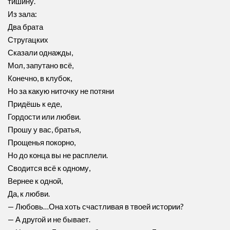
тишину.
Из зала:
Два брата
Стругацких
Сказали однажды,
Мол, запутано всё,
Конечно, в клубок,
Но за какую ниточку не потяни
Придёшь к еде,
Гордости или любви.
Прошу у вас, братья,
Прощенья покорно,
Но до конца вы не расплели.
Сводится всё к одному,
Вернее к одной,
Да, к любви.
— Любовь…Она хоть счастливая в твоей истории?
— А другой и не бывает.