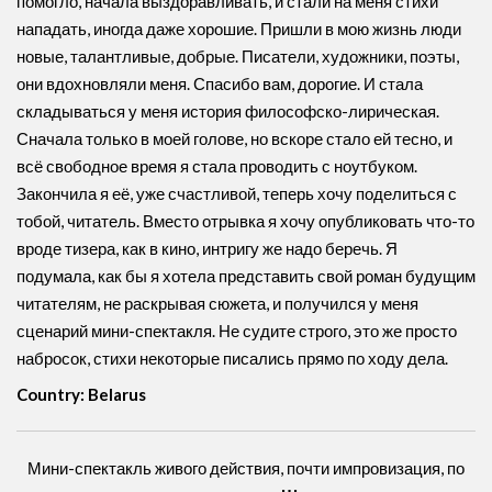
помогло, начала выздоравливать, и стали на меня стихи
нападать, иногда даже хорошие. Пришли в мою жизнь люди
новые, талантливые, добрые. Писатели, художники, поэты,
они вдохновляли меня. Спасибо вам, дорогие. И стала
складываться у меня история философско-лирическая.
Сначала только в моей голове, но вскоре стало ей тесно, и
всё свободное время я стала проводить с ноутбуком.
Закончила я её, уже счастливой, теперь хочу поделиться с
тобой, читатель. Вместо отрывка я хочу опубликовать что-то
вроде тизера, как в кино, интригу же надо беречь. Я
подумала, как бы я хотела представить свой роман будущим
читателям, не раскрывая сюжета, и получился у меня
сценарий мини-спектакля. Не судите строго, это же просто
набросок, стихи некоторые писались прямо по ходу дела.
Country: Belarus
Мини-спектакль живого действия, почти импровизация, по