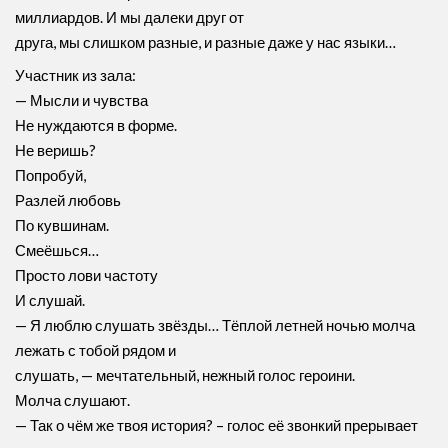
миллиардов. И мы далеки друг от
друга, мы слишком разные, и разные даже у нас языки…
Участник из зала:
— Мысли и чувства
Не нуждаются в форме.
Не веришь?
Попробуй,
Разлей любовь
По кувшинам.
Смеёшься…
Просто лови частоту
И слушай.
— Я люблю слушать звёзды… Тёплой летней ночью молча
лежать с тобой рядом и
слушать, — мечтательный, нежный голос героини.
Молча слушают.
— Так о чём же твоя история? – голос её звонкий прерывает