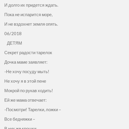
И долго их придется ждать.
Пока не испарится море,
И не вздохнет земля опять.
06/2018
ДЕТЯМ
Секрет радости тарелок
Дочка маме заявляет:
-Не хочу посуду мыть!
Не хочу я в этой пене
Мокрой по рукав ходить!
Ей же мама отвечает:
-Посмотри! Тарелки, ложки –
Все бедняжки –
В них же крошки,