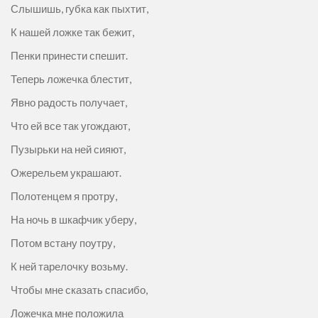
Слышишь, губка как пыхтит,
К нашей ложке так бежит,
Пенки принести спешит.
Теперь ложечка блестит,
Явно радость получает,
Что ей все так угождают,
Пузырьки на ней сияют,
Ожерельем украшают.
Полотенцем я протру,
На ночь в шкафчик уберу,
Потом встану поутру,
К ней тарелочку возьму.
Чтобы мне сказать спасибо,
Ложечка мне положила