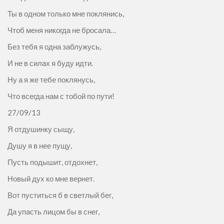
Ты в одном только мне поклянись,
Чтоб меня никогда не бросала…
Без тебя я одна заблужусь,
И не в силах я буду идти.
Ну а я же тебе поклянусь,
Что всегда нам с тобой по пути!
27/09/13
Я отдушинку сыщу,
Душу я в нее пущу,
Пусть подышит, отдохнет,
Новый дух ко мне вернет.
Вот пуститься б в светлый бег,
Да упасть лицом бы в снег,