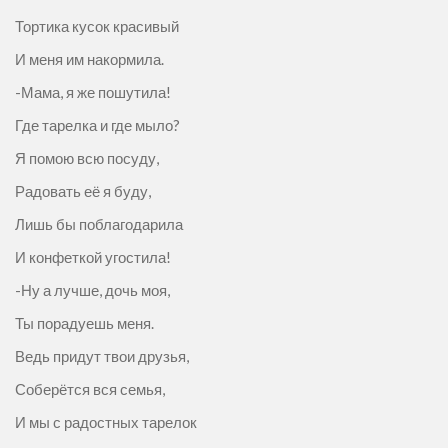
Тортика кусок красивый
И меня им накормила.
-Мама, я же пошутила!
Где тарелка и где мыло?
Я помою всю посуду,
Радовать её я буду,
Лишь бы поблагодарила
И конфеткой угостила!
-Ну а лучше, дочь моя,
Ты порадуешь меня.
Ведь придут твои друзья,
Соберётся вся семья,
И мы с радостных тарелок