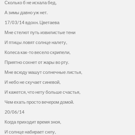
Сколько б не искала бед,
А зимы давно уж нет.
17/03/14 вдохн. Цветаева
Мне стелют путь извилистые тени
И птицы ловят солнце налету,
Колеса как-то весело скрипели,
Приятно сохнет от жары во рту.
Мне всюду машут солнечные листья,
И небо не скучает синевой,
И кажется, что нету больше счастья,
Чем ехать просто вечером домой.
20/06/14
Когда приходит время зноя,
И солнце набирает силу,