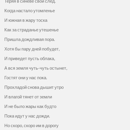
Теряя в синеве свой след.
Когда настало утомленье
И южная в жару тоска
Как за страданье утешенье
Пришла дождливая пора.
Хотя бы пару дней побудет,
И приведет пусть облака,
А вся земля чуть-чуть остынет,
Гостят они у нас пока.
Прохладой снова дышит утро
И влагой тянет от земли
И не было жары как будто
Пока идут у нас дожди.
Но скоро, скоро им в дорогу