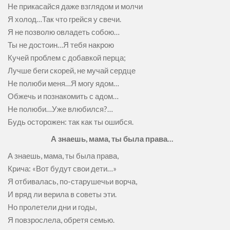
Не прикасайся даже взглядом и молчи
Я холод…Так что грейся у свечи.
Я не позволю овладеть собою…
Ты не достоин…Я тебя накрою
Кучей проблем с добавкой перца;
Лучше беги скорей, не мучай сердце
Не полюби меня…Я могу ядом…
Обжечь и познакомить с адом…
Не полюби…Уже влюбился?…
Будь осторожен: так как ты ошибся.
А знаешь, мама, ты была права…
А знаешь, мама, ты была права,
Крича: «Вот будут свои дети…»
Я отбивалась, по-старушечьи ворча,
И вряд ли верила в советы эти.
Но пролетели дни и годы,
Я повзрослела, обретя семью.