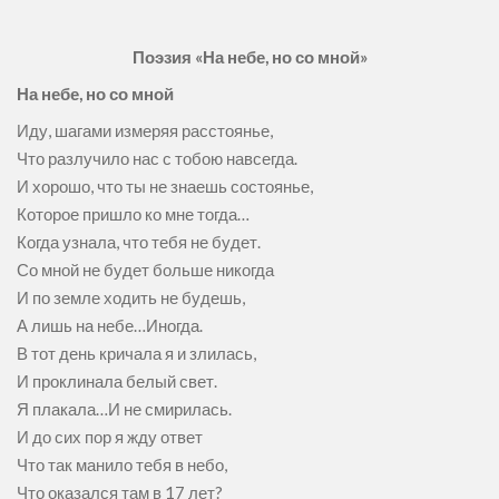
Поэзия «На небе, но со мной»
На небе, но со мной
Иду, шагами измеряя расстоянье,
Что разлучило нас с тобою навсегда.
И хорошо, что ты не знаешь состоянье,
Которое пришло ко мне тогда…
Когда узнала, что тебя не будет.
Со мной не будет больше никогда
И по земле ходить не будешь,
А лишь на небе…Иногда.
В тот день кричала я и злилась,
И проклинала белый свет.
Я плакала…И не смирилась.
И до сих пор я жду ответ
Что так манило тебя в небо,
Что оказался там в 17 лет?