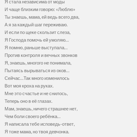
Я стала независима от моды
И чаще близким говорю: «Люблю»
Ты знаешь, мама, ей ведь всего два,
А я за каждый шаг переживаю.
И если по щеке скользит слеза,
Я Господа помочь ей умоляю…
Я помню, раньше выступала…
Против контроля и вечных звонков
Я, знаешь, многого не понимала,
Пытаясь вырываться из оков…
Сейчас…Так много изменилось
Вот моя кроха на руках.
Мне это счастье и не снилось,
Теперь оно в её глазах.
Мам, знаешь, ничего страшнее нет,
Чем боли своего ребёнка…
Я написала тебе исповедь-ответ,
Я тоже мама, но твоя девчонка.