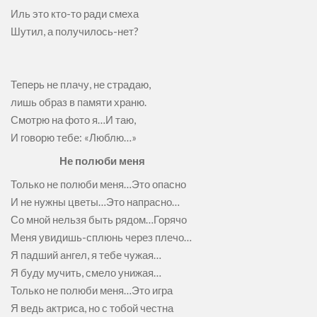
Иль это кто-то ради смеха
Шутил, а получилось-нет?
Теперь не плачу, не страдаю,
лишь образ в памяти храню.
Смотрю на фото я…И таю,
И говорю тебе: «Люблю…»
Не полюби меня
Только не полюби меня…Это опасно
И не нужны цветы…Это напрасно…
Со мной нельзя быть рядом…Горячо
Меня увидишь-сплюнь через плечо…
Я падший ангел, я тебе чужая…
Я буду мучить, смело унижая…
Только не полюби меня…Это игра
Я ведь актриса, но с тобой честна