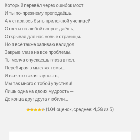
Который перевёл через ошибок мост
И ты по-прежнему преподаёшь,
А я стараюсь быть прилежной ученицей
Ответы на любой вопрос даёшь,
Открывая для нас новые страницы.
Но я всё также запиваю валидол,
Закрыв глаза на все проблемы.
Ты молча опускаешь глаза в пол,
Перебирая в мыслях темы…
И всё это такая глупость,
Мы так много с тобой упустили!
Лишь одна на двоих мудрость —
До конца друг друга любили…
(
104
оценок, среднее:
4,58
из 5)