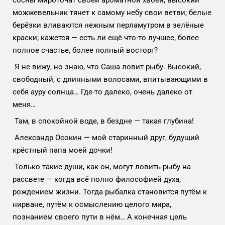
сосны мироточат своей ароматной хвоей; высокий
можжевельник тянет к самому небу свои ветви; белые
берёзки вливаются нежным перламутром в зелёные
краски; кажется — есть ли ещё что-то лучшее, более
полное счастье, более полный восторг?
Я не вижу, но знаю, что Саша ловит рыбу. Высокий,
свободный, с длинными волосами, впитывающими в
себя ауру солнца… Где-то далеко, очень далеко от
меня…
Там, в спокойной воде, в бездне — такая глубина!
Александр Осокин — мой старинный друг, будущий
крёстный папа моей дочки!
Только такие души, как он, могут ловить рыбу на
рассвете — когда всё полно философией духа,
рождением жизни. Тогда рыбалка становится путём к
нирване, путём к осмыслению целого мира,
познанием своего пути в нём… А конечная цель