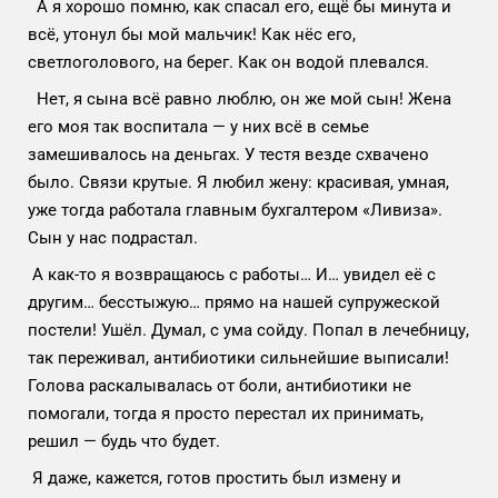
А я хорошо помню, как спасал его, ещё бы минута и
всё, утонул бы мой мальчик! Как нёс его,
светлоголового, на берег. Как он водой плевался.
Нет, я сына всё равно люблю, он же мой сын! Жена
его моя так воспитала — у них всё в семье
замешивалось на деньгах. У тестя везде схвачено
было. Связи крутые. Я любил жену: красивая, умная,
уже тогда работала главным бухгалтером «Ливиза».
Сын у нас подрастал.
А как-то я возвращаюсь с работы… И… увидел её с
другим… бесстыжую… прямо на нашей супружеской
постели! Ушёл. Думал, с ума сойду. Попал в лечебницу,
так переживал, антибиотики сильнейшие выписали!
Голова раскалывалась от боли, антибиотики не
помогали, тогда я просто перестал их принимать,
решил — будь что будет.
Я даже, кажется, готов простить был измену и