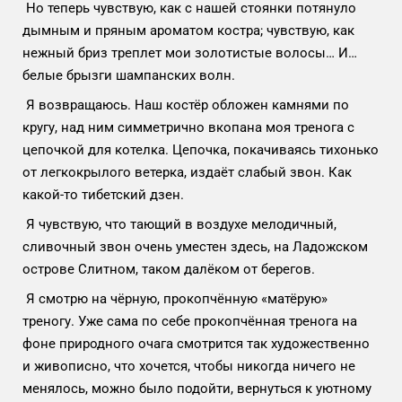
Но теперь чувствую, как с нашей стоянки потянуло
дымным и пряным ароматом костра; чувствую, как
нежный бриз треплет мои золотистые волосы… И…
белые брызги шампанских волн.
Я возвращаюсь. Наш костёр обложен камнями по
кругу, над ним симметрично вкопана моя тренога с
цепочкой для котелка. Цепочка, покачиваясь тихонько
от легкокрылого ветерка, издаёт слабый звон. Как
какой-то тибетский дзен.
Я чувствую, что тающий в воздухе мелодичный,
сливочный звон очень уместен здесь, на Ладожском
острове Слитном, таком далёком от берегов.
Я смотрю на чёрную, прокопчённую «матёрую»
треногу. Уже сама по себе прокопчённая тренога на
фоне природного очага смотрится так художественно
и живописно, что хочется, чтобы никогда ничего не
менялось, можно было подойти, вернуться к уютному