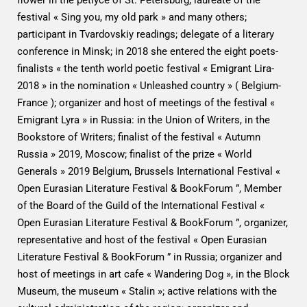
flower in the petlyce of St. Petersburg; laureate of the
festival « Sing you, my old park » and many others;
participant in Tvardovskiy readings; delegate of a literary
conference in Minsk; in 2018 she entered the eight poets-
finalists « the tenth world poetic festival « Emigrant Lira-
2018 » in the nomination « Unleashed country » ( Belgium-
France ); organizer and host of meetings of the festival «
Emigrant Lyra » in Russia: in the Union of Writers, in the
Bookstore of Writers; finalist of the festival « Autumn
Russia » 2019, Moscow; finalist of the prize « World
Generals » 2019 Belgium, Brussels International Festival «
Open Eurasian Literature Festival & BookForum ”, Member
of the Board of the Guild of the International Festival «
Open Eurasian Literature Festival & BookForum ”, organizer,
representative and host of the festival « Open Eurasian
Literature Festival & BookForum ” in Russia; organizer and
host of meetings in art cafe « Wandering Dog », in the Block
Museum, the museum « Stalin »; active relations with the