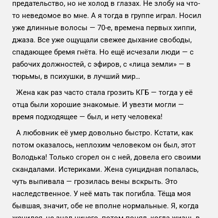
предательство, но не холод в глазах. Не злобу на что-
то неведомое во мне. А я тогда в группе играл. Носил
уже длинные волосы — 70-е, времена первых хиппи,
джаза. Все уже ощущали свежее дыхание свободы,
спадающее бремя гнёта. Но ещё исчезали люди — с
рабочих должностей, с эфиров, с «лица земли» — в
тюрьмы, в психушки, в лучший мир…
Жена как раз часто стала грозить КГБ — тогда у её
отца были хорошие знакомые. И увезти могли —
время подходящее — был, и нету человека!
А любовник её умер довольно быстро. Кстати, как
потом оказалось, неплохим человеком он был, этот
Володька! Только сгорел он с ней, довела его своими
скандалами. Истериками. Жена суицидная попалась,
чуть выпивала — грозилась вены вскрыть. Это
наследственное. У неё мать так погибла. Тёща моя
бывшая, значит, обе не вполне нормальные. Я, когда