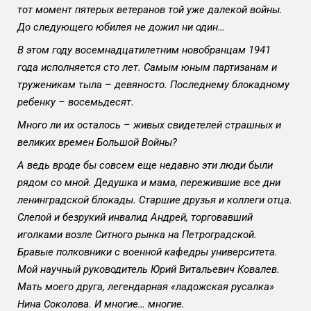
тот момент пятерых ветеранов той уже далекой войны.
До следующего юбилея не дожил ни один…
В этом году восемнадцатилетним новобранцам 1941
года исполняется сто лет. Самым юным партизанам и
труженикам тыла – девяносто. Последнему блокадному
ребенку – восемьдесят.
Много ли их осталось – живых свидетелей страшных и
великих времен Большой Войны?
А ведь вроде бы совсем еще недавно эти люди были
рядом со мной. Дедушка и мама, пережившие все дни
ленинградской блокады. Старшие друзья и коллеги отца.
Слепой и безрукий инвалид Андрей, торговавший
иголками возле Ситного рынка на Петроградской.
Бравые полковники с военной кафедры университета.
Мой научный руководитель Юрий Витальевич Ковалев.
Мать моего друга, легендарная «ладожская русалка»
Нина Соколова. И многие… многие.