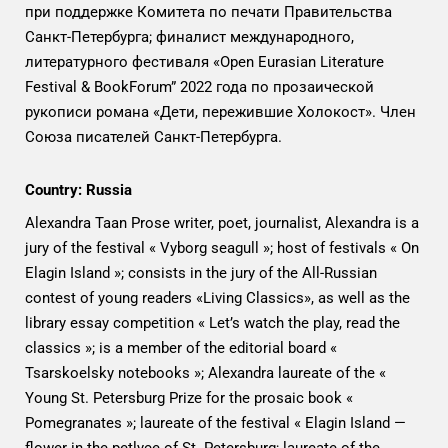
при поддержке Комитета по печати Правительства
Санкт-Петербурга; финалист международного,
литературного фестиваля «Open Eurasian Literature
Festival & BookForum” 2022 года по прозаической
рукописи романа «Дети, пережившие Холокост». Член
Союза писателей Санкт-Петербурга.
Country: Russia
Alexandra Taan Prose writer, poet, journalist, Alexandra is a
jury of the festival « Vyborg seagull »; host of festivals « On
Elagin Island »; consists in the jury of the All-Russian
contest of young readers «Living Classics», as well as the
library essay competition « Let’s watch the play, read the
classics »; is a member of the editorial board «
Tsarskoelsky notebooks »; Alexandra laureate of the «
Young St. Petersburg Prize for the prosaic book «
Pomegranates »; laureate of the festival « Elagin Island —