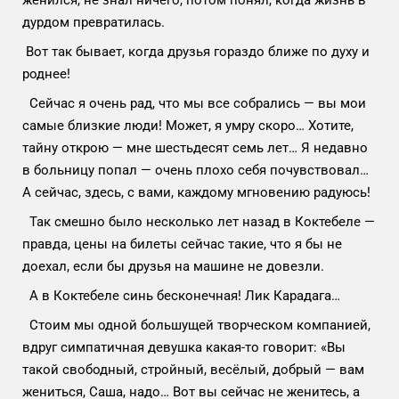
женился, не знал ничего, потом понял, когда жизнь в
дурдом превратилась.
Вот так бывает, когда друзья гораздо ближе по духу и
роднее!
Сейчас я очень рад, что мы все собрались — вы мои
самые близкие люди! Может, я умру скоро… Хотите,
тайну открою — мне шестьдесят семь лет… Я недавно
в больницу попал — очень плохо себя почувствовал…
А сейчас, здесь, с вами, каждому мгновению радуюсь!
Так смешно было несколько лет назад в Коктебеле —
правда, цены на билеты сейчас такие, что я бы не
доехал, если бы друзья на машине не довезли.
А в Коктебеле синь бесконечная! Лик Карадага…
Стоим мы одной большущей творческом компанией,
вдруг симпатичная девушка какая-то говорит: «Вы
такой свободный, стройный, весёлый, добрый — вам
жениться, Саша, надо… Вот вы сейчас не женитесь, а