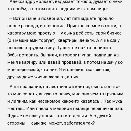
Александр умолкает, вздыхает тяжело, думает о чём-
то своём, а потом опять поднимает к нам лицо:
— Вот он мне и позвонил, лет пятнадцать прошло
после развода, и позвонил. Приехал ко мне в гости, в
квартиру мою простую — у сына всё есть, свой бизнес,
(он машинами торгует), квартиры, деньги. А я на одну
пенсию с трудом живу. Туалет не на что починить.
Зубы вставить. Выпили, и говорит: «пап, подпиши на
меня квартиру или давай продавай, а потом на дачу ко
мне переезжай, что ли». Я и опешил: «как же так,
друзья даже жизни желают, а ты»…
А на прощание, на лестничной клетке, сын стал что-
то мне совать, какую-то пачку, мне она чем-то грязным
и липким, как насекомое какое-то казалась… Как муха
жёлтая… Или пчела в медовой пыльце перепачканная.
Я даже не сразу понял, что это деньги. А с другой
стороны — сын же, может, заботится так?